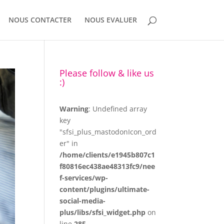
NOUS CONTACTER
NOUS EVALUER
Please follow & like us
:)
Warning
: Undefined array
key
"sfsi_plus_mastodonIcon_ord
er" in
/home/clients/e1945b807c1
f80816ec438ae48313fc9/nee
f-services/wp-
content/plugins/ultimate-
social-media-
plus/libs/sfsi_widget.php
on
line
285