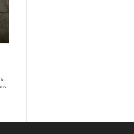
ide
dans