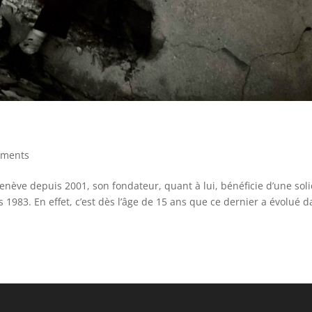
ements
Genève depuis 2001, son fondateur, quant à lui, bénéficie d’une sol
1983. En effet, c’est dès l’âge de 15 ans que ce dernier a évolué 